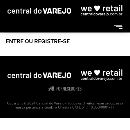
ENTRE OU REGISTRE-SE
FORNECEDORES
Copyright © 2024 Central do Varejo - Todos os direitos reservados. essa
marca pertence a Goakira Omnibiz CNPJ: 51.110.853/0001-17.