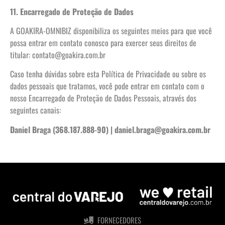
11. Encarregado de Proteção de Dados
A GOAKIRA-OMNIBIZ disponibiliza os seguintes meios para que você
possa entrar em contato conosco para exercer seus direitos de
titular: contato@goakira.com.br
Caso tenha dúvidas sobre esta Política de Privacidade ou sobre os
dados pessoais que tratamos, você pode entrar em contato com o
nosso Encarregado de Proteção de Dados Pessoais, através dos
seguintes canais:
Daniel Braga (368.187.888-90) | daniel.braga@goakira.com.br
FORNECEDORES