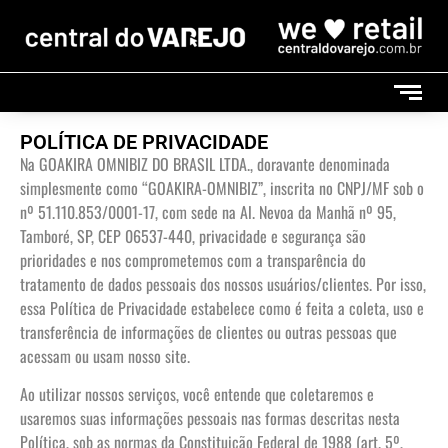
POLÍTICA DE PRIVACIDADE
Na GOAKIRA OMNIBIZ DO BRASIL LTDA., doravante denominada
simplesmente como “GOAKIRA-OMNIBIZ”, inscrita no CNPJ/MF sob o
nº 51.110.853/0001-17, com sede na Al. Nevoa da Manhã nº 95,
Tamboré, SP, CEP 06537-440, privacidade e segurança são
prioridades e nos comprometemos com a transparência do
tratamento de dados pessoais dos nossos usuários/clientes. Por isso,
essa Política de Privacidade estabelece como é feita a coleta, uso e
transferência de informações de clientes ou outras pessoas que
acessam ou usam nosso site.
Ao utilizar nossos serviços, você entende que coletaremos e
usaremos suas informações pessoais nas formas descritas nesta
Política, sob as normas da Constituição Federal de 1988 (art. 5º,